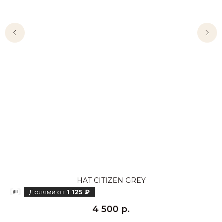
HAT CITIZEN GREY
Долями от
1 125 ₽
4 500
р.