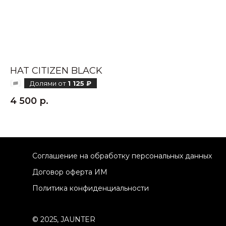
HAT CITIZEN BLACK
H
Долями от
1 125 ₽
4 500
р.
3
Соглашение на обработку персональных данных
Договор оферта ИМ
Политика конфиденциальности
© 2025, JAUNTER